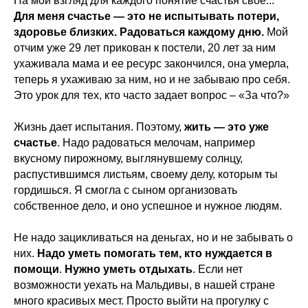
На мой взгляд для каждого понятие счастья свое...
Для меня счастье — это не испытывать потери,
здоровье близких. Радоваться каждому дню.
Мой
отчим уже 29 лет прикован к постели, 20 лет за ним
ухаживала мама и ее ресурс закончился, она умерла,
теперь я ухаживаю за ним, но и не забываю про себя.
Это урок для тех, кто часто задает вопрос – «За что?»
Жизнь дает испытания. Поэтому,
жить — это уже
счастье
. Надо радоваться мелочам, например
вкусному пирожному, выглянувшему солнцу,
распустившимся листьям, своему делу, которым ты
гордишься. Я смогла с сыном организовать
собственное дело, и оно успешное и нужное людям.
Не надо зацикливаться на деньгах, но и не забывать о
них.
Надо уметь помогать тем, кто нуждается в
помощи
.
Нужно уметь отдыхать
. Если нет
возможности уехать на Мальдивы, в нашей стране
много красивых мест. Просто выйти на прогулку с