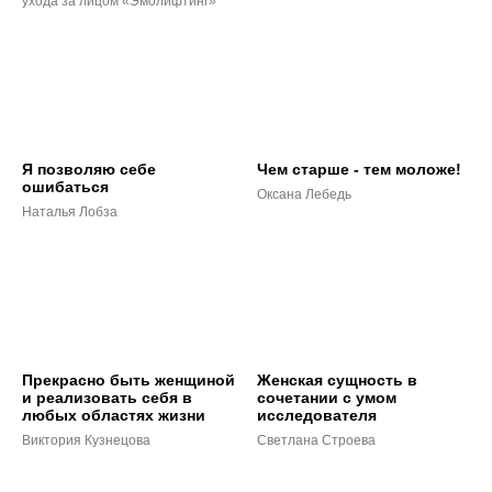
ухода за лицом «Эмолифтинг»
Я позволяю себе
Чем старше - тем моложе!
ошибаться
Оксана Лебедь
Наталья Лобза
Прекрасно быть женщиной
Женская сущность в
и реализовать себя в
сочетании с умом
любых областях жизни
исследователя
Виктория Кузнецова
Светлана Строева