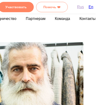
Rus
En
Участвовать
Помочь ❤️
дничество
Партнерам
Команда
Контакты