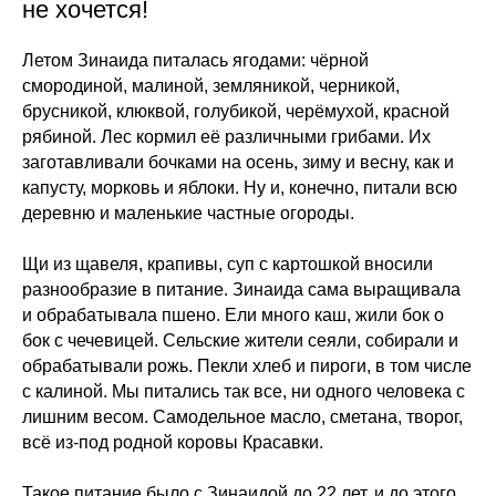
не хочется!
Летом Зинаида питалась ягодами: чёрной
смородиной, малиной, земляникой, черникой,
брусникой, клюквой, голубикой, черёмухой, красной
рябиной. Лес кормил её различными грибами. Их
заготавливали бочками на осень, зиму и весну, как и
капусту, морковь и яблоки. Ну и, конечно, питали всю
деревню и маленькие частные огороды.
Щи из щавеля, крапивы, суп с картошкой вносили
разнообразие в питание. Зинаида сама выращивала
и обрабатывала пшено. Ели много каш, жили бок о
бок с чечевицей. Сельские жители сеяли, собирали и
обрабатывали рожь. Пекли хлеб и пироги, в том числе
с калиной. Мы питались так все, ни одного человека с
лишним весом. Самодельное масло, сметана, творог,
всё из-под родной коровы Красавки.
Такое питание было с Зинаидой до 22 лет, и до этого