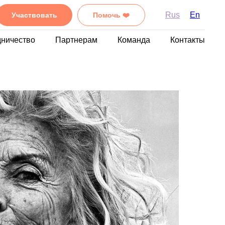
Rus
En
Участвовать
Помочь ❤️
дничество
Партнерам
Команда
Контакты