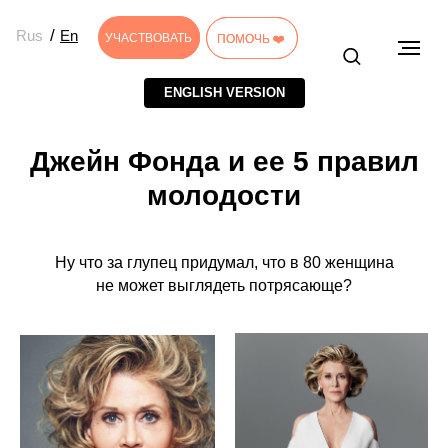
/
Rus
En
УЧАСТВОВАТЬ
УЧАСТВОВАТЬ
ПОМОЧЬ ❤️
ПОМОЧЬ ❤️
ENGLISH VERSION
Джейн Фонда и ее 5 правил
молодости
Ну что за глупец придумал, что в 80 женщина
не может выглядеть потрясающе?