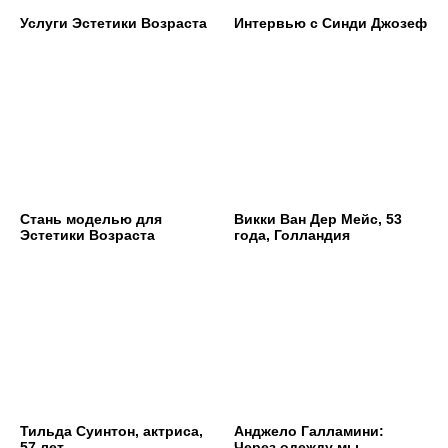
Услуги Эстетики Возраста
Интервью с Синди Джозеф
Стань моделью для
Викки Ван Дер Мейс, 53
Эстетики Возраста
года, Голландия
Тильда Суинтон, актриса,
Анджело Галламини:
57 лет
Через одежду мы