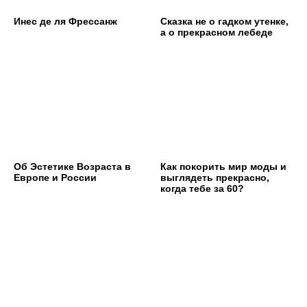
Инес де ля Фрессанж
Сказка не о гадком утенке,
а о прекрасном лебеде
Об Эстетике Возраста в
Как покорить мир моды и
Европе и России
выглядеть прекрасно,
когда тебе за 60?