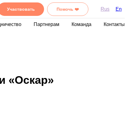
Rus
En
Участвовать
Помочь ❤️
дничество
Партнерам
Команда
Контакты
и «Оскар»