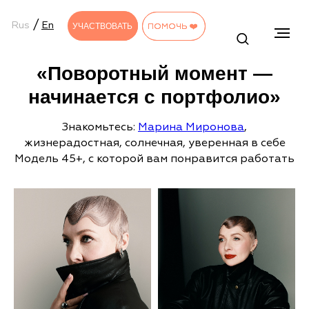
/
Rus
En
УЧАСТВОВАТЬ
УЧАСТВОВАТЬ
ПОМОЧЬ ❤️
ПОМОЧЬ ❤️
«Поворотный момент —
начинается с портфолио»
Знакомьтесь:
Марина Миронов
а
,
жизнерадостная, солнечная, уверенная в себе
Модель 45+, с которой вам понравится работать