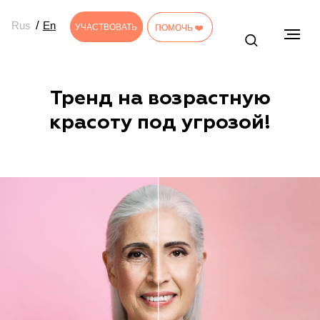
/
Rus
En
УЧАСТВОВАТЬ
УЧАСТВОВАТЬ
ПОМОЧЬ ❤️
ПОМОЧЬ ❤️
Тренд на возрастную
красоту под угрозой!