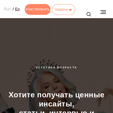
/
Rus
En
УЧАСТВОВАТЬ
УЧАСТВОВАТЬ
ПОМОЧЬ ❤️
ПОМОЧЬ ❤️
ЭСТЕТИКА ВОЗРАСТА
Хотите получать ценные
инсайты,
статьи, интервью и