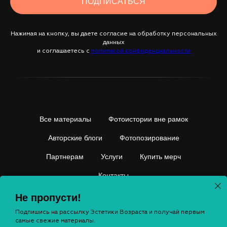
ПОДПИСАТЬСЯ
Нажимая на кнопку, вы даете согласие на обработку персональных
данных
и соглашаетесь c
политикой конфиденциальности
Все материалы
Фотоистории вне рамок
Авторские блоги
Фотопозирование
Партнерам
Услуги
Купить мерч
Контакты
Не пропусти!
Подпишись на рассылку Эстетики Возраста и получай первым
© Yaya agency. All rights reserved
самые свежие материалы.
Услуги блога