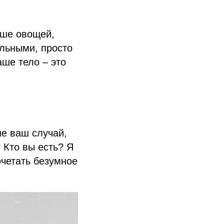
ьше овощей,
альными, просто
аше тело – это
не ваш случай,
 Кто вы есть? Я
очетать безумное