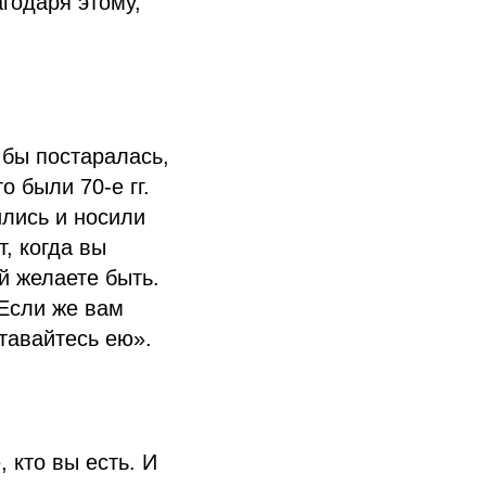
агодаря этому,
я бы постаралась,
о были 70-е гг.
ились и носили
, когда вы
й желаете быть.
 Если же вам
ставайтесь ею».
 кто вы есть. И