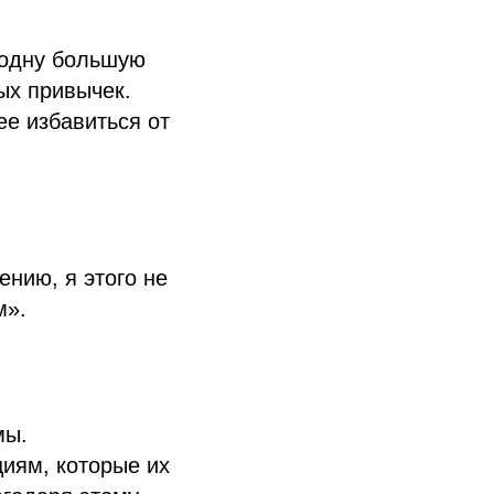
е одну большую
ых привычек.
ее избавиться от
ению, я этого не
м».
мы.
иям, которые их