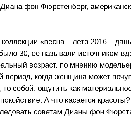
т Диана фон Фюрстенберг, американс
 коллекции «весна – лето 2016 – дань 
 было 30, ее называли источником в
еальный возраст, по мнению модельер
й период, когда женщина может почу
-то собой, ощутить как материальное
покойствие. А что касается красоты
следовать советам Дианы фон Фюрсте