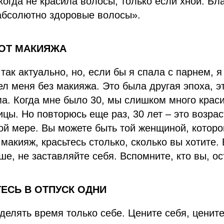
когда не красила волосы, только если хной. Бл
 абсолютно здоровые волосы».
 ОТ МАКИЯЖА
так актуально, но, если бы я спала с парнем, 
ел меня без макияжа. Это была другая эпоха, эт
а. Когда мне было 30, мы слишком много крас
цы. Но повторюсь еще раз, 30 лет – это возраст
й мере. Вы можете быть той женщиной, которо
макияж, красьтесь столько, сколько вы хотите.
ше, не заставляйте себя. Вспомните, кто вы, о
ТЕСЬ В ОТПУСК ОДНИ
делять время только себе. Цените себя, цените,