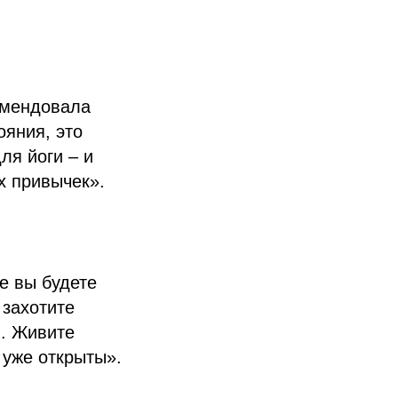
омендовала
ояния, это
ля йоги – и
х привычек».
де вы будете
 захотите
и. Живите
 уже открыты».