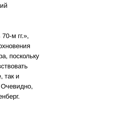
кий
70-м гг.»,
дохновения
а, поскольку
вствовать
, так и
? Очевидно,
нберг.