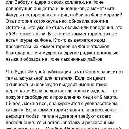
или Заботу лидера о своих коллегах, на Фоне
равнодушия общества и чиновников, а может быть
Фигуры постаревшихся жриц любви на Фоне морали?
Эта история встряхнула нас, обновила понятие
Эстетики. Это уже не стиль облика или поведения, это
об Эстетике жизни. В эстетике комментариев так же
есть Фигуры на Фоне. Кто-то выделяется ядом
презрительных комментариев на Фоне откликов
благодарности и мудрости, другие радуют роскошью
языка и образов на Фоне лаконичных лайков.
Что будет Фигурой публикации, а что Фоном зависит от
темы, актуальной для читателя. Если он ценит
активность и новизну, то выделит именно такие
персонажи. Если не хватает легкости и задора — то
пожурит свободную в проявлениях леди от 9 марта.
Ей ведь можно все, она куражится с удовольствием,
как дитя. Если комментарии ядовиты и агрессивны —
дефицит любви, тепла и доверия требуют своего
восполнения. Улыбаетесь эпатажу и рискованным
экспериментам — Свобода! Наслаждаетесь красотой