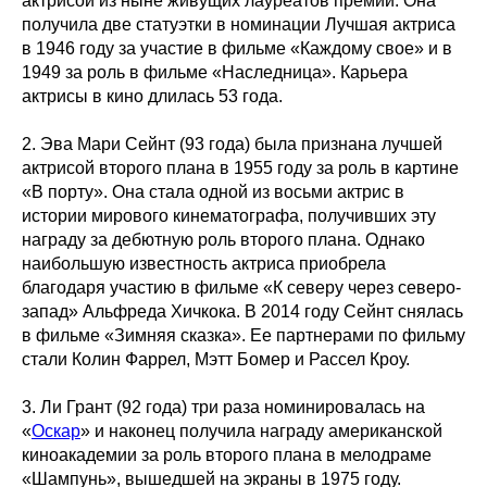
актрисой из ныне живущих лауреатов премии. Она
получила две статуэтки в номинации Лучшая актриса
в 1946 году за участие в фильме «Каждому свое» и в
1949 за роль в фильме «Наследница». Карьера
актрисы в кино длилась 53 года.
2. Эва Мари Сейнт (93 года) была признана лучшей
актрисой второго плана в 1955 году за роль в картине
«В порту». Она стала одной из восьми актрис в
истории мирового кинематографа, получивших эту
награду за дебютную роль второго плана. Однако
наибольшую известность актриса приобрела
благодаря участию в фильме «К северу через северо-
запад» Альфреда Хичкока. В 2014 году Сейнт снялась
в фильме «Зимняя сказка». Ее партнерами по фильму
стали Колин Фаррел, Мэтт Бомер и Рассел Кроу.
3. Ли Грант (92 года) три раза номинировалась на
«
Оскар
» и наконец получила награду американской
киноакадемии за роль второго плана в мелодраме
«Шампунь», вышедшей на экраны в 1975 году.