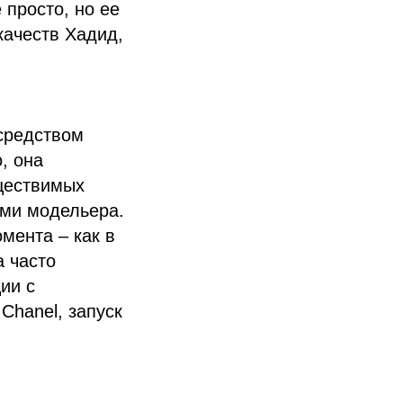
просто, но ее
качеств Хадид,
средством
, она
уществимых
ами модельера.
мента – как в
а часто
ии с
Chanel, запуск