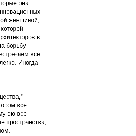
оторые она
инновационных
вой женщиной,
 которой
рхитекторов в
ла борьбу
встречаем все
легко. Иногда
ества," -
тором все
му ею все
е пространства,
ном.