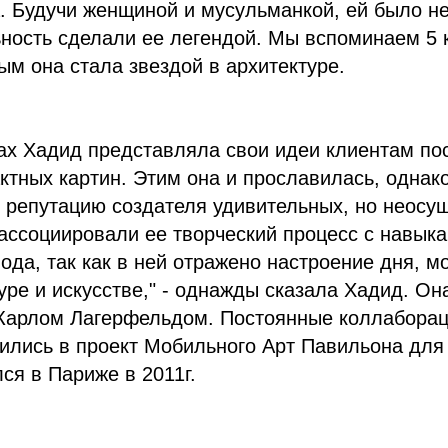
 Будучи женщиной и мусульманкой, ей было не 
ность сделали ее легендой. Мы вспоминаем 5 
ым она стала звездой в архитектуре.
тах Хадид представляла свои идеи клиентам по
ктных картин. Этим она и прославилась, однако
е репутацию создателя удивительных, но неос
ассоциировали ее творческий процесс с навык
ода, так как в ней отражено настроение дня, мо
уре и искусстве," - однажды сказала Хадид. Он
 Карлом Лагерфельдом. Постоянные коллаборац
лись в проект Мобильного Арт Павильона для 
лся в Париже в 2011г.