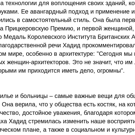
а технологии для воплощения своих зданий, к
руками. Ее авангардный подход и применение 
ились в самостоятельный стиль. Она была пер
ла Прицкеровскую Премию, и первой женщиной,
 Медаль Королевского Института Британских А
благодарственной речи Хадид прокомментирова
м мире, особенно в архитектуре: "Сегодня мы 
х женщин-архитекторов. Это не значит, что им 
торыми им приходится иметь дело, огромны".
илье и больницы – самые важные вещи для общ
 Она верила, что у общества есть костяк, на ко
ачество, достойное уважения, благодаря которо
ха Хадид стремилась изменить наше восприяти
ическом плане, а также в социальном и культур