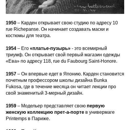
1950
– Карден открывает свою студию по адресу 10
rue Richepanse. Он начинает создавать маски и
костюмы для театра.
1954
– Его
«платье-пузырь»
- это всемирный
триумф. Он открывает свой первый магазин одежды
«Ева» по адресу 118, rue du Faubourg Saint-Honore.
1957
– Он впервые едет в Японию. Карден становится
почетным профессором школы дизайна Bunka
Fukosa, где в течение месяца он читает лекции про
свой знаменитый 3-мерный дизайн.
1959
– Модельер представляет свою
первую
женскую коллекцию прет-а-порте
в универмаге
Printemps в Париже.