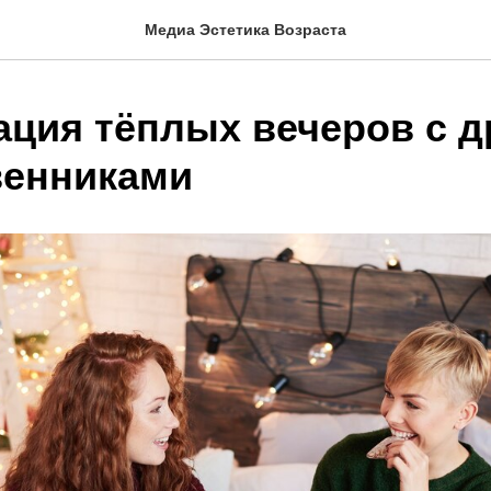
Медиа Эстетика Возраста
ация тёплых вечеров с 
венниками