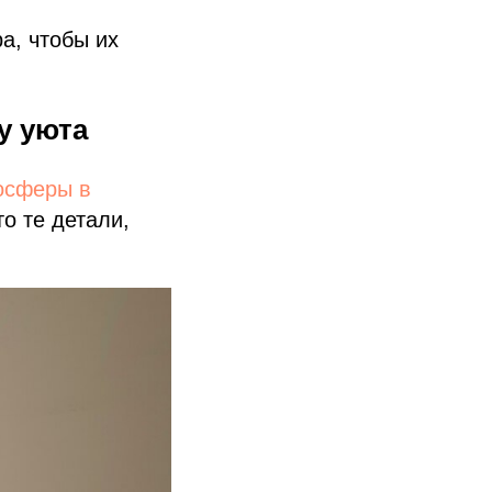
ра, чтобы их
у уюта
осферы в
о те детали,