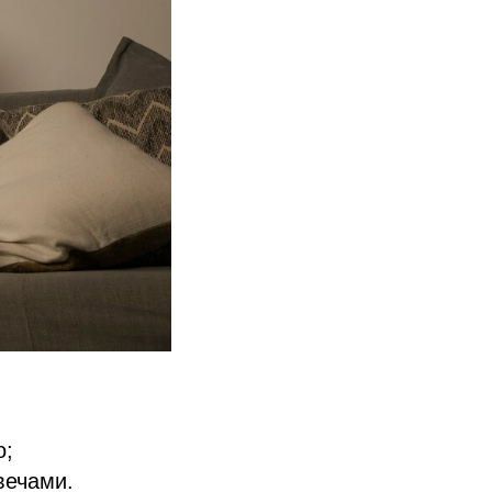
о;
вечами.