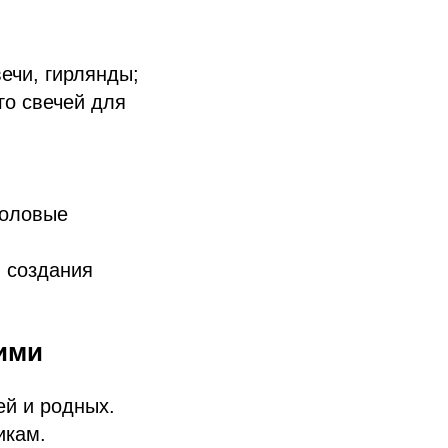
ечи, гирлянды;
го свечей для
толовые
 создания
ими
ей и родных.
икам.