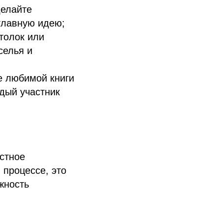
делайте
главную идею;
толок или
селья и
е любимой книги
дый участник
стное
 процессе, это
жность