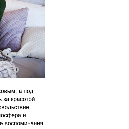
ковым, а под
ь за красотой
овольствие
мосфера и
е воспоминания.